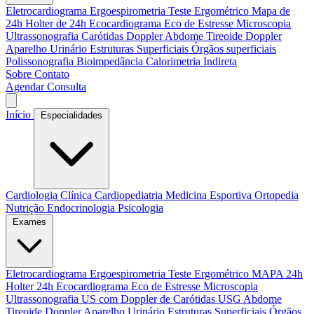
Eletrocardiograma
Ergoespirometria
Teste Ergométrico
Mapa de
24h
Holter de 24h
Ecocardiograma
Eco de Estresse
Microscopia
Ultrassonografia
Carótidas Doppler
Abdome
Tireoide Doppler
Aparelho Urinário
Estruturas Superficiais
Órgãos superficiais
Polissonografia
Bioimpedância
Calorimetria Indireta
Sobre
Contato
Agendar Consulta
Início
Especialidades
Cardiologia Clínica
Cardiopediatria
Medicina Esportiva
Ortopedia
Nutrição
Endocrinologia
Psicologia
Exames
Eletrocardiograma
Ergoespirometria
Teste Ergométrico
MAPA 24h
Holter 24h
Ecocardiograma
Eco de Estresse
Microscopia
Ultrassonografia
US com Doppler de Carótidas
USG Abdome
Tireoide Doppler
Aparelho Urinário
Estruturas Superficiais
Órgãos